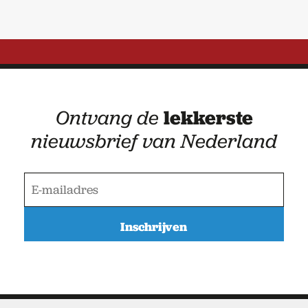
Ontvang de
lekkerste
nieuwsbrief van Nederland
E
-
m
a
i
l
a
d
r