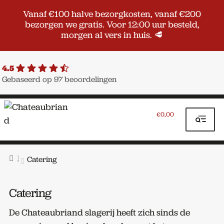
Vanaf €100 halve bezorgkosten, vanaf €200
bezorgen we gratis. Voor 12:00 uur besteld,
morgen al vers in huis. 🥩
4.5
Gebaseerd op 97 beoordelingen
Ga
Ga
door
naar
0,00
€
naar
de
navigatie
inhoud
Home
Catering
Catering
De Chateaubriand slagerij heeft zich sinds de